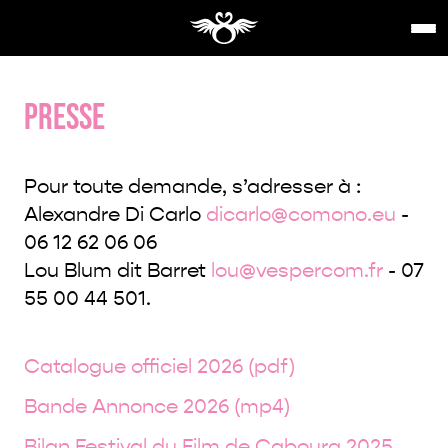
PRESSE
Pour toute demande, s’adresser à :
Alexandre Di Carlo
dicarlo@comono.eu
-
06 12 62 06 06
Lou Blum dit Barret
lou@vespercom.fr
- 07
55 00 44 501.
Catalogue officiel 2026 (pdf)
Bande Annonce 2026 (mp4)
Bilan Festival du Film de Cabourg 2025