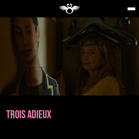
TROIS ADIEUX
de
Isabel COIXET
Panorama