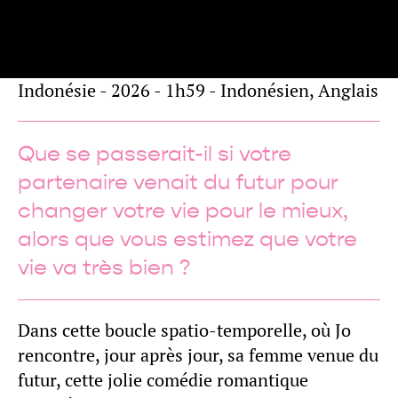
de
Yandy LAURENS
Panorama
Indonésie - 2026 - 1h59 - Indonésien, Anglais
Que se passerait-il si votre
partenaire venait du futur pour
changer votre vie pour le mieux,
alors que vous estimez que votre
vie va très bien ?
Dans cette boucle spatio-temporelle, où Jo
rencontre, jour après jour, sa femme venue du
futur, cette jolie comédie romantique