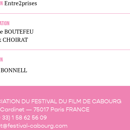
Entre2prises
on
ation
ie BOUTEFEU
k CHOIRAT
on
e BONNELL
IATION DU FESTIVAL DU FILM DE CABOURG
e Cardinet — 75017 Paris FRANCE
0 33) 1 58 62 56 09
t@festival-cabourg.com