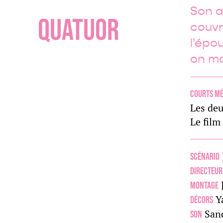
Son a
QUATUOR
couvr
l'épo
de
Jérôme BONNELL
on ma
Séances spéciales
Courts Mé
Les deu
Le film
Scénario
Directeur
Montage
Y
Décors
San
Son