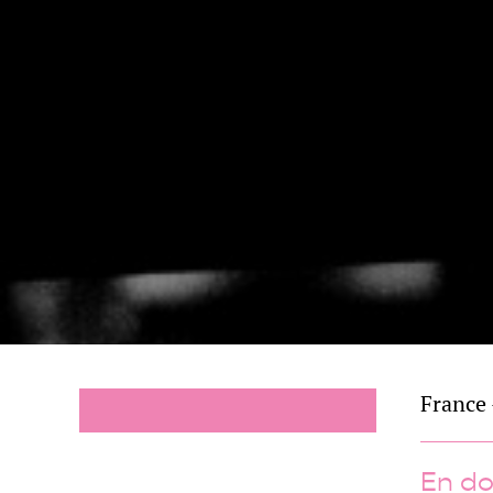
France 
En do