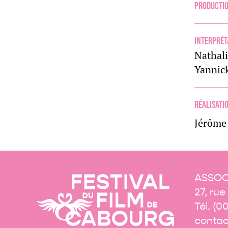
Producti
Interprét
Nathal
Yannic
Réalisati
Jérôm
ASSOC
27, ru
Tél. (0
contac