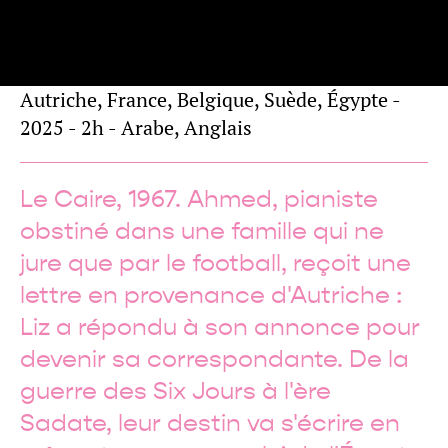
de
Abu Bakr SHAWKY
Panorama
Autriche, France, Belgique, Suède, Égypte -
2025 - 2h - Arabe, Anglais
Le Caire, 1967. Ahmed, pianiste
obstiné dans une famille qui ne
jure que par le football, reçoit une
lettre en provenance d'Autriche :
Liz a répondu à son annonce pour
devenir sa correspondante. De la
guerre des Six Jours à l'ère
Sadate, leur destin va s'écrire en