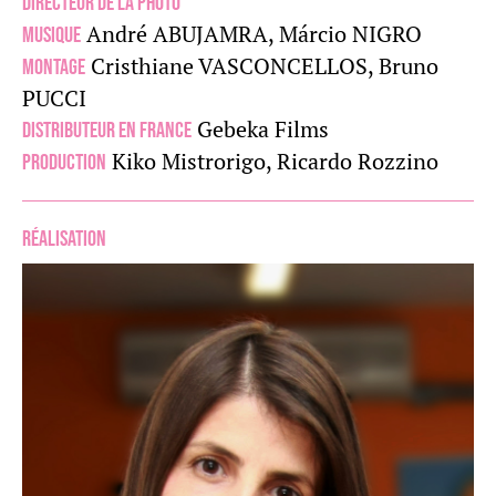
Directeur de la photo
André ABUJAMRA, Márcio NIGRO
Musique
Cristhiane VASCONCELLOS, Bruno
Montage
PUCCI
Gebeka Films
Distributeur en France
Kiko Mistrorigo, Ricardo Rozzino
Production
Réalisation