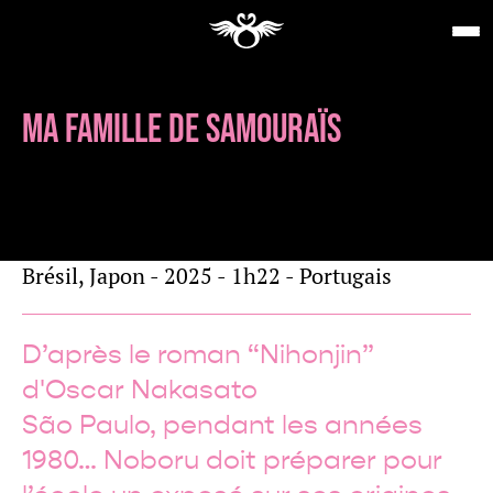
MA FAMILLE DE SAMOURAÏS
de
Célia CATUNDA
Jeunesse
Brésil, Japon - 2025 - 1h22 - Portugais
D’après le roman “Nihonjin”
d'Oscar Nakasato
São Paulo, pendant les années
1980… Noboru doit préparer pour