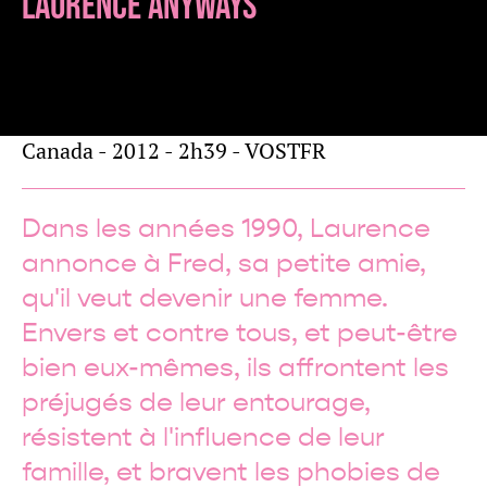
LAURENCE ANYWAYS
de
Xavier DOLAN
Séances spéciales
Canada - 2012 - 2h39 - VOSTFR
Dans les années 1990, Laurence
annonce à Fred, sa petite amie,
qu'il veut devenir une femme.
Envers et contre tous, et peut-être
bien eux-mêmes, ils affrontent les
préjugés de leur entourage,
résistent à l'influence de leur
famille, et bravent les phobies de