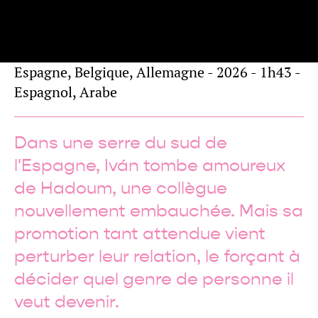
de
Ian DE LA ROSA
Panorama
Espagne, Belgique, Allemagne - 2026 - 1h43 -
Espagnol, Arabe
Dans une serre du sud de
l'Espagne, Iván tombe amoureux
de Hadoum, une collègue
nouvellement embauchée. Mais sa
promotion tant attendue vient
perturber leur relation, le forçant à
décider quel genre de personne il
veut devenir.