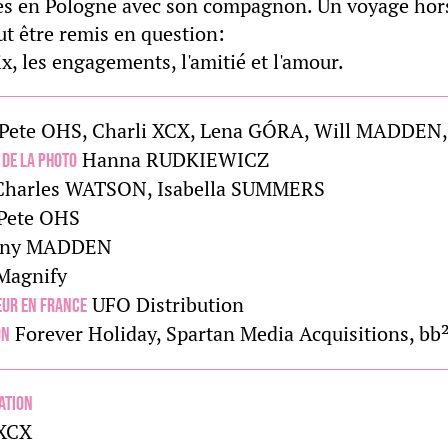
s en Pologne avec son compagnon. Un voyage hors
ut être remis en question:
ix, les engagements, l'amitié et l'amour.
Pete OHS, Charli XCX, Lena GÓRA, Will MADDEN,
Hanna RUDKIEWICZ
 de la photo
harles WATSON, Isabella SUMMERS
Pete OHS
ny MADDEN
Magnify
UFO Distribution
eur en France
Forever Holiday, Spartan Media Acquisitions, bb
on
ation
 XCX