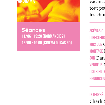
Panorama
vacance
tout pe
les cho
Séances
Scénario
11/06 - 19:20 (Normandie 2)
Directeur
12/06 - 19:00 (Cinéma du Casino)
C
Musique
Montage
Dan
Son
Vendeur
Distribut
Producti
Interprét
Charli