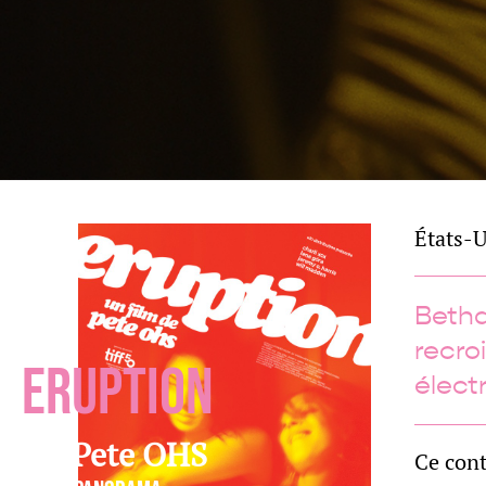
États-U
Betha
recro
ERUPTION
élect
de
Pete OHS
Ce cont