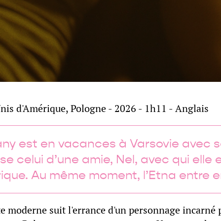
nis d'Amérique, Pologne - 2026 - 1h11 - Anglais
ny est en vacances à Varsovie avec s
ise celui d’une amie, Nel, avec qui elle 
rique. Au même moment, l’Etna entre e
e moderne suit l'errance d'un personnage incarné p