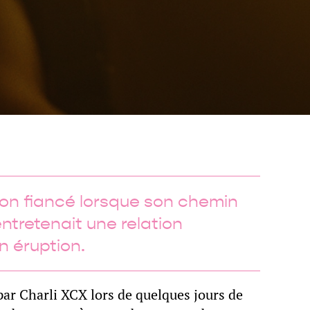
on fiancé lorsque son chemin
entretenait une relation
n éruption.
ar Charli XCX lors de quelques jours de