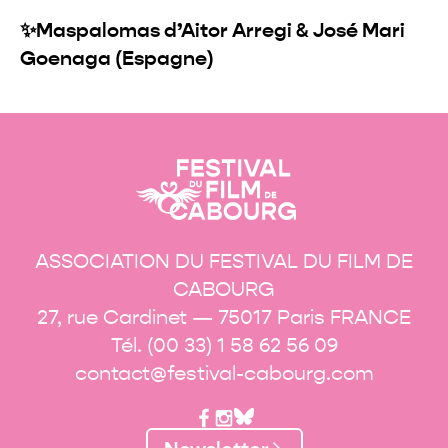
✨Maspalomas d’Aitor Arregi & José Mari
Goenaga (Espagne)
ASSOCIATION DU FESTIVAL DU FILM DE
CABOURG
27, rue Cardinet — 75017 Paris FRANCE
Tél. (00 33) 1 58 62 56 09
contact@festival-cabourg.com